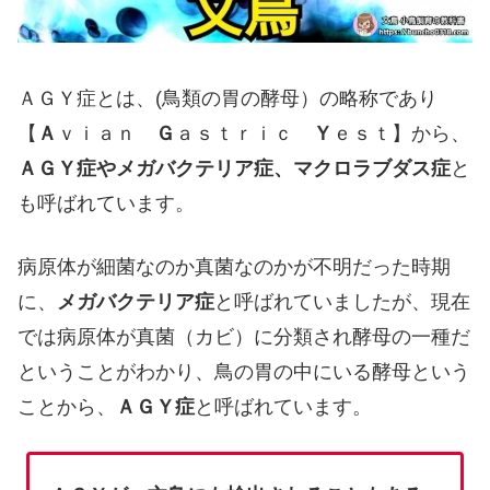
ＡＧＹ症とは、(鳥類の胃の酵母）の略称であり
【
Ａ
ｖｉａｎ
Ｇ
ａｓｔｒｉｃ
Ｙ
ｅｓｔ】から、
ＡＧＹ症や
メガバクテリア症、マクロラブダス症
と
も呼ばれています。
病原体が細菌なのか真菌なのかが不明だった時期
に、
メガバクテリア症
と呼ばれていましたが、現在
では病原体が真菌（カビ）に分類され酵母の一種だ
ということがわかり、鳥の胃の中にいる酵母という
ことから、
ＡＧＹ症
と呼ばれています。