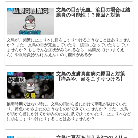
文鳥の目が充血、涙目の場合は結
文鳥
膜炎の可能性！？原因と対策
文鳥が、頻繁に止まり木に目をこすりつけるようなことはありません
か？ また、文鳥の目が充血していたり、涙目になっていたりしてい
ませんか？ もしそんな症状がみられるなら、結膜炎（けつまくえ
ん）や眼瞼炎(がんけんえん）の可能性があるか...
文鳥の皮膚真菌病の原因と対策
文鳥
【痒みや、頭をこすりつける】
換羽時期ではない時に、文鳥の頭から首にかけて羽毛が抜けていた
り、黄色いかさぶたのようなものができていませんか？ また、文鳥
が頭から首にかけてかゆみのために爪でひっかいたり、止まり木など
に頭をこすりつけたりすることはありませんか？ ...
文鳥に豆苗を与える3つのメリッ
文鳥