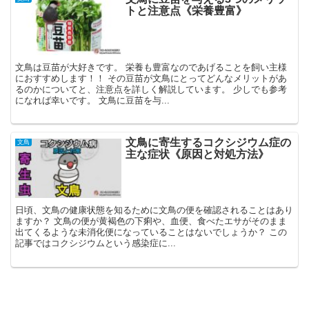
トと注意点《栄養豊富》
文鳥は豆苗が大好きです。 栄養も豊富なのであげることを飼い主様
におすすめします！！ その豆苗が文鳥にとってどんなメリットがあ
るのかについてと、注意点を詳しく解説しています。 少しでも参考
になれば幸いです。 文鳥に豆苗を与...
文鳥に寄生するコクシジウム症の
文鳥
主な症状《原因と対処方法》
日頃、文鳥の健康状態を知るために文鳥の便を確認されることはあり
ますか？ 文鳥の便が黄褐色の下痢や、血便、食べたエサがそのまま
出てくるような未消化便になっていることはないでしょうか？ この
記事ではコクシジウムという感染症に...