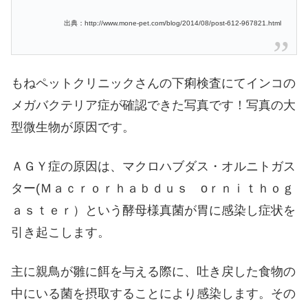
出典：http://www.mone-pet.com/blog/2014/08/post-612-967821.html
もねペットクリニックさんの下痢検査にてインコの
メガバクテリア症が確認できた写真です！写真の大
型微生物が原因です。
ＡＧＹ症の原因は、マクロハブダス・オルニトガス
ター(Ｍａｃｒｏｒｈａｂｄｕｓ oｒｎｉｔｈｏｇ
ａｓｔｅｒ）という酵母様真菌が胃に感染し症状を
引き起こします。
主に親鳥が雛に餌を与える際に、吐き戻した食物の
中にいる菌を摂取することにより感染します。その