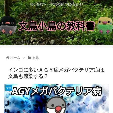
初心者の方へ、文鳥の飼い方をお届け‼
ホーム
文鳥
インコに多いＡＧＹ症メガバクテリア症は
文鳥も感染する？
文鳥