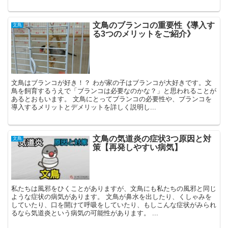
文鳥のブランコの重要性《導入す
文鳥
る3つのメリットをご紹介》
文鳥はブランコが好き！？ わが家の子はブランコが大好きです。文
鳥を飼育するうえで「ブランコは必要なのかな？」と思われることが
あるとおもいます。 文鳥にとってブランコの必要性や、ブランコを
導入するメリットとデメリットを詳しく説明し...
文鳥の気道炎の症状3つ原因と対
文鳥
策【再発しやすい病気】
私たちは風邪をひくことがありますが、文鳥にも私たちの風邪と同じ
ような症状の病気があります。 文鳥が鼻水を出したり、くしゃみを
していたり、口を開けて呼吸をしていたり、もしこんな症状がみられ
るなら気道炎という病気の可能性があります。 ...