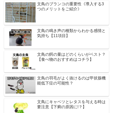
文鳥のブランコの重要性《導入する3
つのメリットをご紹介》
文鳥の鳴き声の種類からわかる感情と
気持ち【11項目】
文鳥の餌の量はどのくらいがベスト？
【食べ物のおすすめはコチラ】
文鳥の羽毛がよく抜けるのは甲状腺機
能低下症の可能性？
文鳥にキャベツとレタスを与える時は
要注意【下痢の原因に!？】