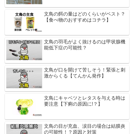
文鳥の餌の量はどのくらいがベスト？
【食べ物のおすすめはコチラ】
文鳥の羽毛がよく抜けるのは甲状腺機
能低下症の可能性？
文鳥が口を開けて苦しそう！緊張と刺
激からくる【てんかん発作】
文鳥にキャベツとレタスを与える時は
要注意【下痢の原因に!？】
文鳥の目が充血、涙目の場合は結膜炎
の可能性！？原因と対策