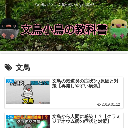
初心者の方へ、文鳥の飼い方をお届け‼
文鳥
文鳥の気道炎の症状3つ原因と対
文鳥
策【再発しやすい病気】
2019.01.12
文鳥から人間に感染！？【クラミ
文鳥
ジアオウム病の症状と対策】